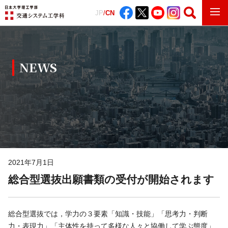
JP
/
CN
NEWS
2021年7月1日
総合型選抜出願書類の受付が開始されます
総合型選抜では，学力の３要素「知識・技能」「思考力・判断
力・表現力」「主体性を持って多様な人々と協働して学ぶ態度」